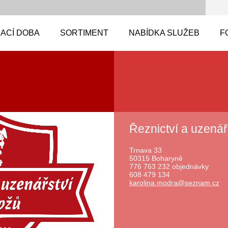
ACÍ DOBA
SORTIMENT
NABÍDKA SLUŽEB
F
Řeznictví a uzenář
Trnava 33
50315 Boharyně
776 763 232 objednávky
608 479 134
karolina
.modra@s
eznam.cz