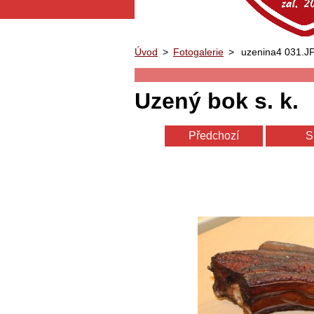
Úvod
>
Fotogalerie
>
uzenina4 031.J
Uzený bok s. k.
Předchozí
S