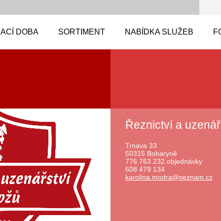
ACÍ DOBA
SORTIMENT
NABÍDKA SLUŽEB
F
Řeznictví a uzenář
Trnava 33
50315 Boharyně
776 763 232 objednávky
608 479 134
karolina
.modra@s
eznam.cz