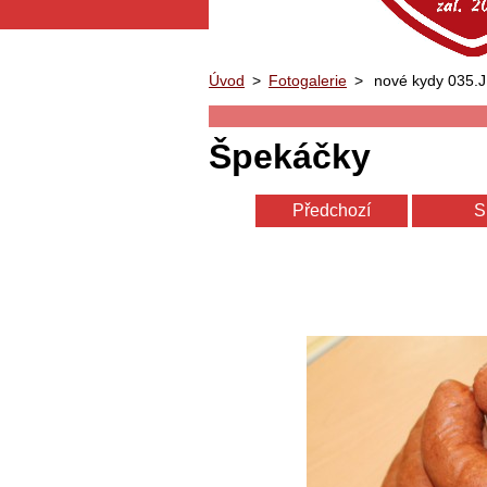
Úvod
>
Fotogalerie
>
nové kydy 035.
Špekáčky
Předchozí
S