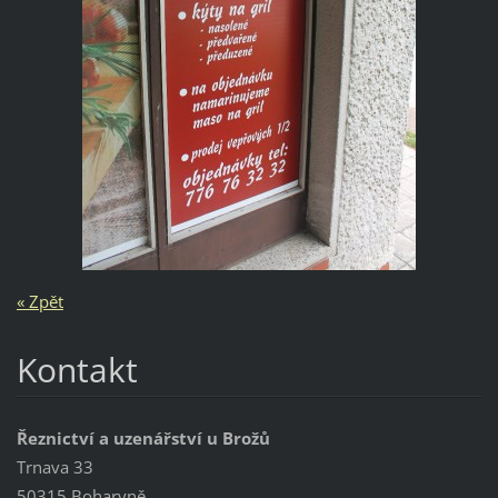
« Zpět
Kontakt
Řeznictví a uzenářství u Brožů
Trnava 33
50315 Boharyně